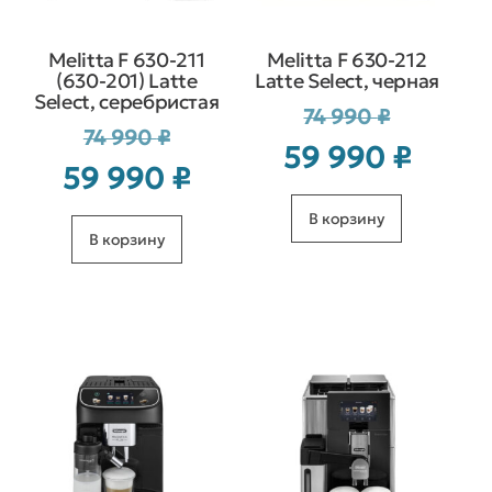
Melitta F 630-211
Melitta F 630-212
(630-201) Latte
Latte Select, черная
Select, серебристая
Первоначал
74 990
₽
Первоначальная
74 990
₽
цена
Текущая
59 990
₽
цена
составляла
Текущая
59 990
₽
цена:
составляла
74 990 ₽.
цена:
59 990 ₽.
74 990 ₽.
59 990 ₽.
В корзину
В корзину