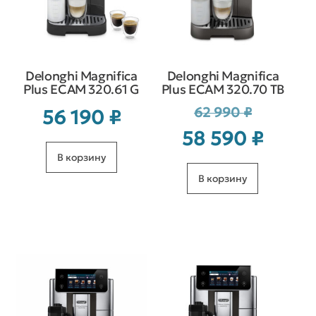
Delonghi Magnifica
Delonghi Magnifica
Plus ECAM 320.61 G
Plus ECAM 320.70 TB
Первонача
62 990
₽
56 190
₽
цена
Текущая
58 590
₽
составляла
цена:
В корзину
62 990 ₽.
58 590 ₽.
В корзину