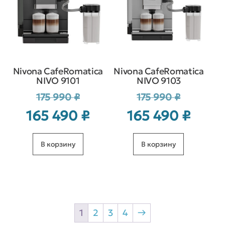
Nivona CafeRomatica
Nivona CafeRomatica
NIVO 9101
NIVO 9103
Первоначальная
Первонача
175 990
₽
175 990
₽
цена
цена
Текущая
Текущая
165 490
₽
165 490
₽
составляла
составляла
цена:
цена:
175 990 ₽.
175 990 ₽.
165 490 ₽.
165 490 ₽
В корзину
В корзину
1
2
3
4
→