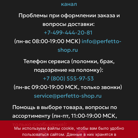
канал
Проблемы при оформлении заказа и
вопросы доставки:
+7-499-444-20-81
(пн-вс 08:00-19:00 МСК)
info@perfetto-
shop.ru
Телефон сервиса (поломки, брак,
подозрение на поломку):
+7 (800) 555-97-53
(пн-вс 09:00-19:00 МСК, только звонки)
service@perfetto-shop.ru
Помощь в выборе товара, вопросы по
ассортименту (пн-пт, 11:00-19:00 МСК,
только сообщения):
Мы используем файлы cookie, чтобы вам было удобно
Telegram
MAX
пользоваться сайтом. Данные в них хранятся в