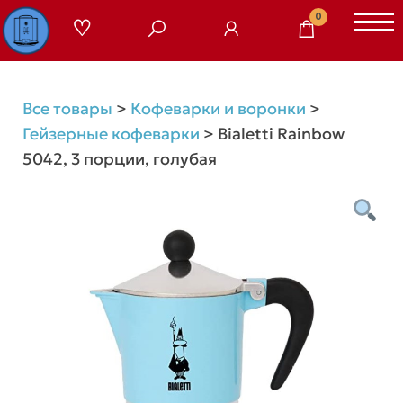
Перейти
0
к
содержимому
Все товары
>
Кофеварки и воронки
>
Гейзерные кофеварки
>
Bialetti Rainbow
5042, 3 порции, голубая