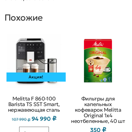
Похожие
Акция!
Melitta F 860-100
Фильтры для
Barista TS SST Smart,
капельных
нержавеющая сталь
кофеварок Melitta
Original 1х4
₽
94 990
Первоначальная
Текущая
107 990
₽
неотбеленные, 40 шт
цена
цена:
₽
350