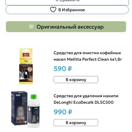
В Избранное
Оригинальный аксессуар
Средство для очистки кофейных
масел Melitta Perfect Clean 4х1,8г
590 ₽
В корзину
Средство для удаления накипи
DeLonghi EcoDecalk DLSC500
990 ₽
В корзину