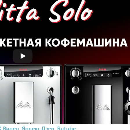
К Видео
Яндекс Дзен
Rutube