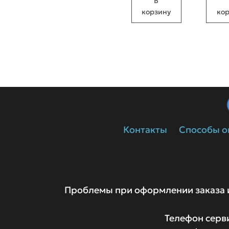
В
89 990 ₽.
99 990 ₽.
корзину
ко
Контакты
Способы о
Проблемы при оформлении заказа 
Телефон серви