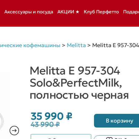
Аксессуары и посуда
АКЦИИ ★
Клуб Перфетто
Подар
тические кофемашины
>
Melitta
>
Melitta Е 957-30
Melitta Е 957-304
Solo&PerfectMilk,
полностью черная
35 990
₽
Первоначальная
Текущая
В корзину
43 990
₽
цена
цена:
составляла
35 990 ₽.