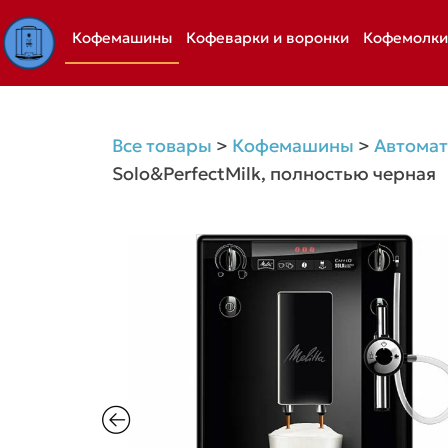
Перейти
Кофемашины
Кофеварки и воронки
Кофемолки
к
содержимому
Все товары
>
Кофемашины
>
Автома
Solo&PerfectMilk, полностью черная