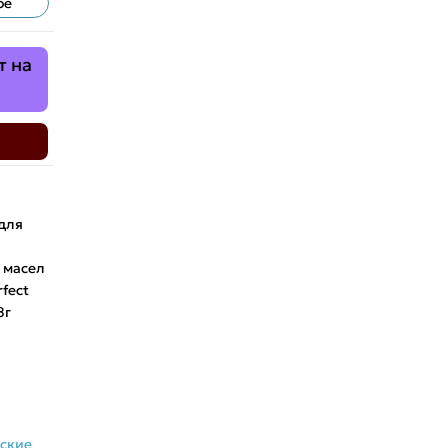
ое
т на
для
 масел
rfect
8г
ские