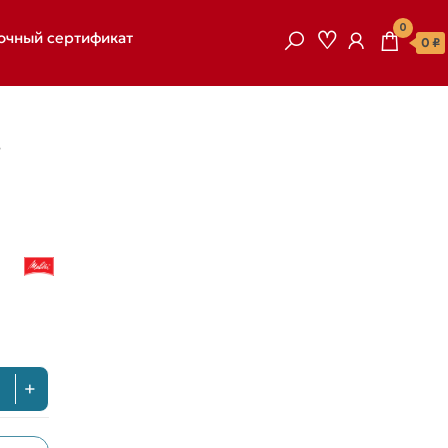
0
очный сертификат
0 ₽
4
+