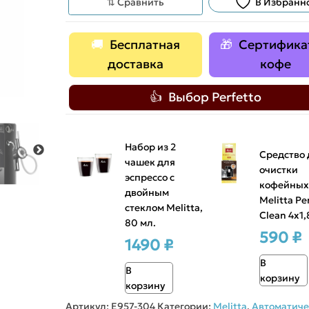
⇅ Сравнить
В Избранн
43 990 ₽.
Бесплатная
Сертифика
доставка
кофе
Выбор Perfetto
Набор из 2
Средство 
чашек для
очистки
эспрессо с
кофейных
двойным
Melitta Pe
стеклом Melitta,
Clean 4х1,
80 мл.
590 ₽
1490 ₽
В
В
корзину
корзину
Артикул:
Е957-304
Категории:
Melitta
,
Автоматиче