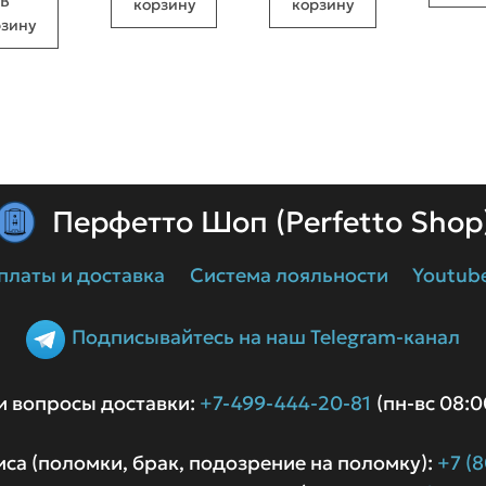
В
корзину
корзину
69 990 ₽.
79 990 ₽.
рзину
Перфетто Шоп (Perfetto Shop
платы и доставка
Система лояльности
Youtub
Подписывайтесь на наш Telegram-канал
и вопросы доставки:
+7-499-444-20-81
(пн-вс 08:
са (поломки, брак, подозрение на поломку):
+7 (