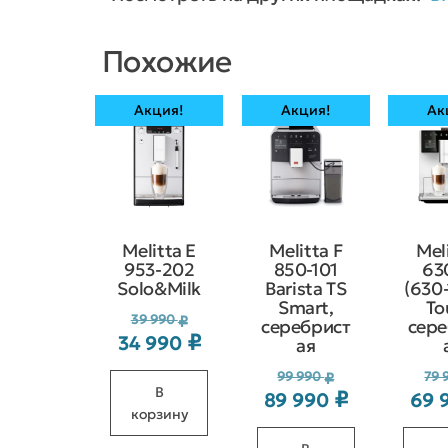
Похожие
Акция!
Акция!
Ак
Melitta Е
Melitta F
Mel
953-202
850-101
63
Solo&Milk
Barista TS
(630-
Smart,
To
Первоначальная
39 990
₽
серебрист
сере
₽
34 990
Текущая
ая
цена
цена:
Первоначал
составляла
99 990
79 
₽
В
₽
89 990
69 
Текущая
34 990 ₽.
цена
39 990 ₽.
корзину
цена:
составляла