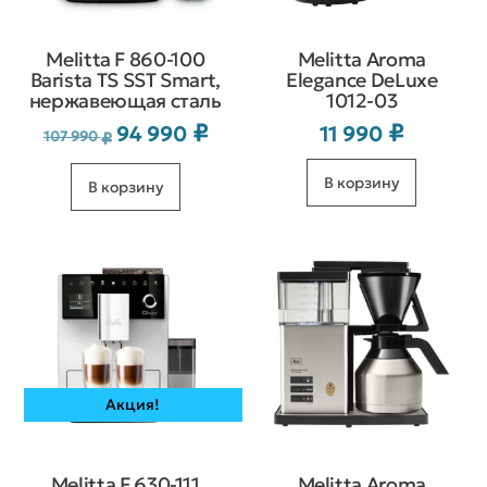
Melitta F 860-100
Melittа Aroma
Barista TS SST Smart,
Elegance DeLuxe
нержавеющая сталь
1012-03
₽
₽
94 990
11 990
Первоначальная
Текущая
107 990
₽
цена
цена:
В корзину
В корзину
составляла
94 990 ₽.
107 990 ₽.
Акция!
Melitta F 630-111
Melitta Aroma