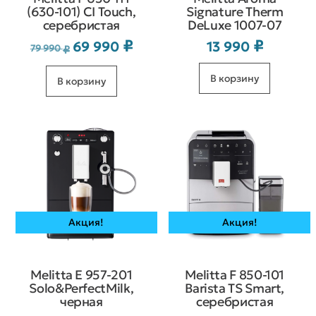
(630-101) CI Touch,
Signature Therm
серебристая
DeLuxe 1007-07
₽
₽
69 990
13 990
Первоначальная
Текущая
79 990
₽
цена
цена:
В корзину
В корзину
составляла
69 990 ₽.
79 990 ₽.
Акция!
Акция!
Melitta Е 957-201
Melitta F 850-101
Solo&PerfectMilk,
Barista TS Smart,
черная
серебристая