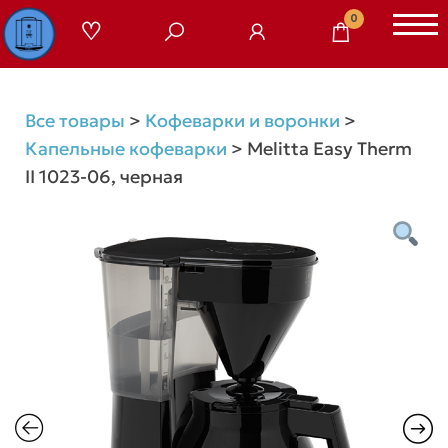
Перейти
0
к
содержимому
Все товары
>
Кофеварки и воронки
>
Капельные кофеварки
>
Melitta Easy Therm
II 1023-06, черная