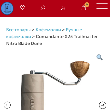
Перейти
0
к
содержимому
Все товары
>
Кофемолки
>
Ручные
кофемолки
>
Comandante X25 Trailmaster
Nitro Blade Dune