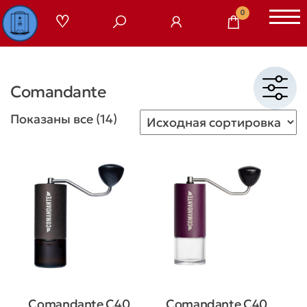
Перейти
0
к
содержимому
Comandante
Показаны все (14)
Comandante C40
Comandante C40