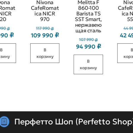
vona
Nivona
Melitta F
Niv
Romat
CafeRomat
860-100
Cafe
 NICR
ica NICR
Barista TS
ica 
20
970
SST Smart,
5
нержавею
Первоначальная
Первоначальная
990
117 990
44 9
₽
₽
щая сталь
₽
₽
990
109 990
42 
Текущая
Текущая
цена
цена
ьная
Первоначал
107 990
₽
цена:
цена:
₽
составляла
составляла
94 990
Текущая
цена
В
В
85 990 ₽.
109 990 ₽.
94 990 ₽.
117 990 ₽.
цена:
рзину
корзину
кор
составляла
В
94 990 ₽.
107 990 ₽.
корзину
Перфетто Шоп (Perfetto Shop