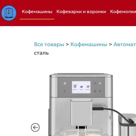
Перейти
Кофемашины
Кофеварки и воронки
Кофемолки
к
содержимому
Все товары
>
Кофемашины
>
Автома
сталь