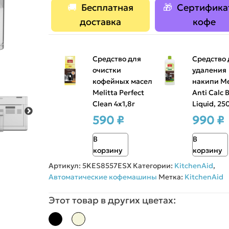
Бесплатная
Сертифика
доставка
кофе
Средство для
Средство 
очистки
удаления
кофейных масел
накипи Me
Melitta Perfect
Anti Calc 
Clean 4х1,8г
Liquid, 25
590 ₽
990 ₽
В
В
корзину
корзину
Артикул:
5KES8557ESX
Категории:
KitchenAid
,
Автоматические кофемашины
Метка:
KitchenAid
Этот товар в других цветах: