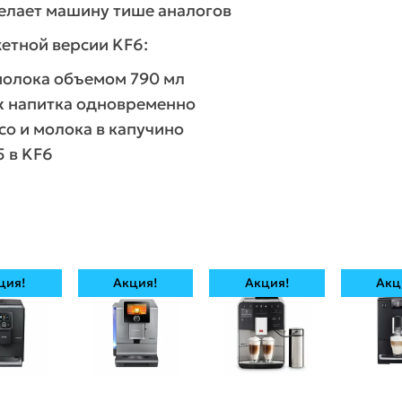
делает машину тише аналогов
жетной версии KF6:
молока объемом 790 мл
х напитка одновременно
о и молока в капучино
5 в KF6
ция!
Акция!
Акция!
Акц