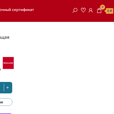
0
очный сертификат
0 ₽
ющая
ь
+
ое