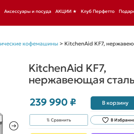
Аксессуары и посуда
АКЦИИ ★
Клуб Перфетто
Подар
тические кофемашины
>
KitchenAid KF7, нержаве
KitchenAid KF7,
нержавеющая стал
239 990
₽
В корзину
⇅ Сравнить
В Избранн