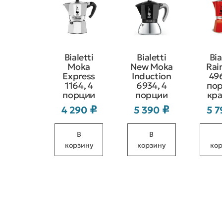
Bialetti
Bialetti
Bia
Moka
New Moka
Rai
Express
Induction
49
1164, 4
6934, 4
пор
порции
порции
кра
₽
₽
4 290
5 390
5 
В
В
корзину
корзину
ко