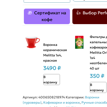
Сертификат на
Выбор Perf
кофе
Фильтры 
капельны
Воронка
кофеваро
керамическая
Melitta Or
Melitta 1x4,
1х4
красная
неотбеле
3490 ₽
40 шт
350 ₽
В
корзину
В
корзину
Артикул:
4006508218974
Категории:
Воронки
(пуроверы)
,
Кофеварки и воронки
,
Ручные способ