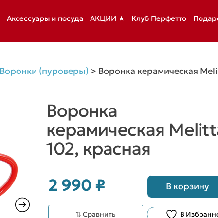
Аксессуары и посуда
АКЦИИ ★
Клуб Перфетто
Подар
Воронки (пуроверы)
>
Воронка керамическая Meli
Воронка
керамическая Melitt
102, красная
2 990
₽
В корзину
⇅ Сравнить
В Избранн