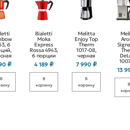
letti
Bialetti
Melitta
Mel
nbow
Moka
Enjoy Top
Ar
63, 6
Express
Therm
Sign
ций,
Rossa 4943,
1017-08,
Th
сная
6 порции
черная
DeL
100
₽
₽
₽
790
4 189
7 990
13 
В
В
В
рзину
корзину
корзину
кор