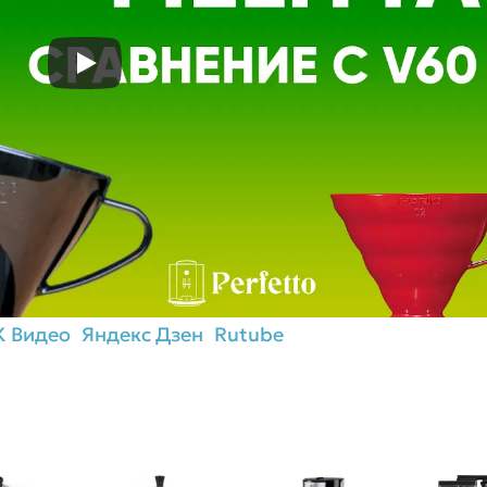
К Видео
Яндекс Дзен
Rutube