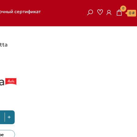
0
очный сертификат
0 ₽
tta
a
+
ое