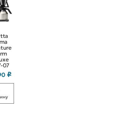
itta
oma
ature
erm
uxe
7-07
₽
990
В
зину