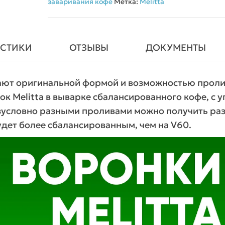
заваривания кофе
Метка:
Melitta
ИСТИКИ
ОТЗЫВЫ
ДОКУМЕНТЫ
дают оригинальной формой и возможностью прол
ок Melitta в выварке сбалансированного кофе, с 
 безусловно разными проливами можно получить ра
будет более сбалансированным, чем на V60.