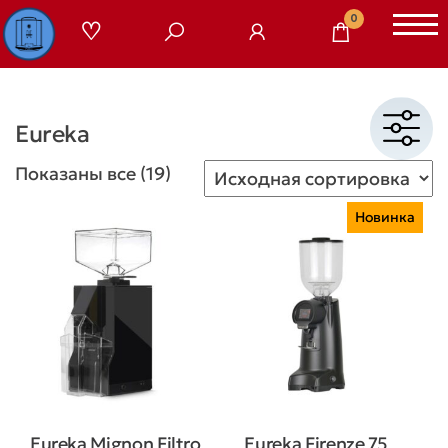
Перейти
0
к
содержимому
Eureka
Показаны все (19)
Новинка
Eureka Mignon Filtro
Eureka Firenze 75